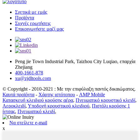
Σχετικά με εμάς
Προϊόντα
Συχνές ερωτήσεις
Επικοινωνήστε μαζί μας
Peng jie Town Industrial Park, Taizhou City Luqiao, επαρχία
Zhejiang
400-1661-878
xu@zjdltools.com
© Copyright - 2010-2021 : Με την επιφύλαξη παντός δικαιώματος.
Καυτά προϊόντα
-
Χάρτης ιστότοπου
-
AMP Mobile
Κατασκευή κλειδιού κρούσης αέρα
,
Πνευματικό κρουστικό κλειδί
,
Αεροκλειδί
,
Υποδοχή κρουστικού κλειδιού
,
Πιστόλι κρούσης 1
ίντσας
,
Πνευματικό κλειδί
,
Να στείλετε e-mail
x