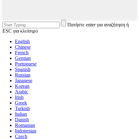
Πατήστε enter για αναζήτηση ή
ESC για κλείσιμο
English
Chinese
French
German
Portuguese
Spanish
Russian
Japanese
Korean
Arabic
Irish
Greek
Turkish
Italian
Danish
Romanian
Indonesian
Czech